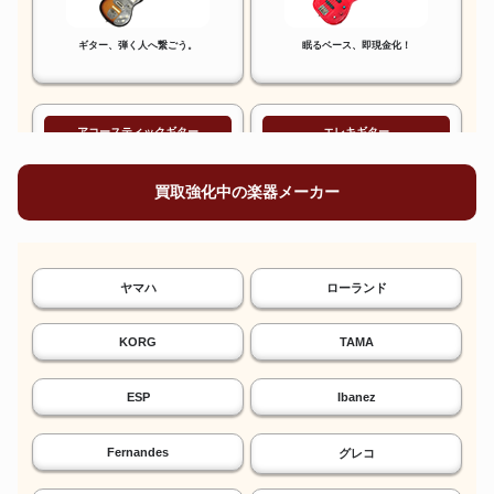
ギター、弾く人へ繋ごう。
眠るベース、即現金化！
アコースティックギター
エレキギター
買取強化中の楽器メーカー
鳴らないアコギ、換金へ。
眠った相棒、高く売る。
ヤマハ
ローランド
KORG
TAMA
弦楽器
管楽器
ESP
Ibanez
Fernandes
グレコ
大切な一本、高価買取。
憧れの管楽器、高く売る。