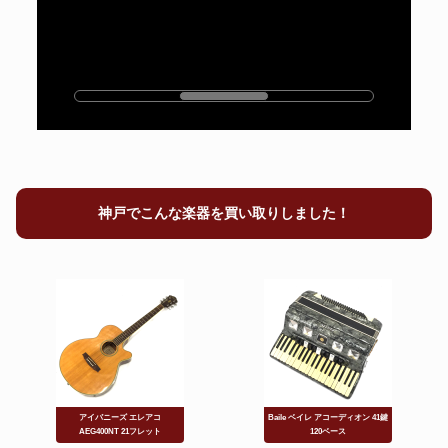
ユーフォ、次に繋ごう。
昔の楽器、次に託す。
ピッコロ
サイレントブラス
神戸でこんな楽器を買い取りしました！
小さな楽器、高額査定。
練習機材、即現金化。
楽器用マウスピース
ティンパニ
アイバニーズ エレアコ
Baile ベイレ アコーディオン 41鍵
AEG400NT 21フレット
120ベース