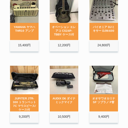
Greco グレコ FA67 70 1986年
シンセサイザー
アコーディオン
グレコ
セミアコ エレキギター
FUJIGENGAKKI
Fender Japan Stratocaster
Fender
YAMAHA ヤマハ
オベーション エレ
パイオニア DJミ
ST57-115 ストラトキャスター
THR10 アンプ
アコ CS24P-
キサー DJM-600
Gibson Custom Shop Tak
TBBY ケース付
Matsumoto DC STANDARD
Gibson
GOLDTOP GLOSS B’z 松本孝
15,400円
12,200円
24,800円
音源モジュールも売る。
蛇腹の音色、高く売る。
弘 限定80本
Martin 1966年製 D-35 ハカラン
Martin
ダ ブラジリアンローズウッド
GRETSCH グレッチ Model
Wave Drum
電子ドラム
Gretsch
No.6119 テネシーローズ 1996年
製
Buffet Crampon Prestige ビュッ
Buffet Crampon
フェ クランポン プレステージ
テナーサックス
Rickenbacker リッケンバッカー
JUPITER JTR-
AUDIX D6 ダイナ
オオサワオカリナ
Rickenbacker
エレキベース 4001 1979年製 メ
300 トランペット
ミックマイク
SF ソプラノ F管
革新のパーカッション・シンセ。
一台で多彩な音色。
イプルスルーネック
7C マウスピース/
ケース付
zildjian istanbul old stamp Ⅱb
Zildjian
9,200円
10,500円
9,400円
20 ride old k オールドk
drums dw E326035 フロアタム
シタール
尺八
DW Drums
ドラム COLLECTOR’S SERIES