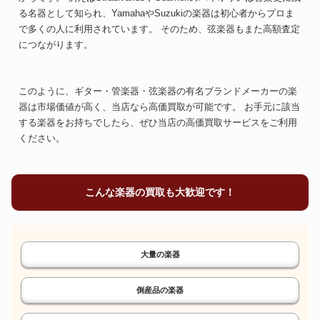
る名器として知られ、YamahaやSuzukiの楽器は初心者からプロま
で多くの人に利用されています。 そのため、弦楽器もまた高額査定
貴重な胡弓、高価買取。
貴重な胡弓、高価買取。
につながります。
このように、ギター・管楽器・弦楽器の有名ブランドメーカーの楽
オーボエ
クラリネット
器は市場価値が高く、当店なら高価買取が可能です。 お手元に該当
する楽器をお持ちでしたら、ぜひ当店の高価買取サービスをご利用
ください。
貴重な楽器、次に繋ごう。
吹奏楽の定番、高額査定。
こんな楽器の買取も大歓迎です！
サックス
ソプラノサックス
大量の楽器
倒産品の楽器