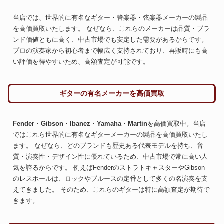
GUILD
グヤトーン
スタジオ機材
ヴァイオリン
当店では、世界的に有名なギター・管楽器・弦楽器メーカーの製品
を高価買取いたします。 なぜなら、これらのメーカーは品質・ブラ
カール・ヘフナー
モズライト
ンド価値ともに高く、中古市場でも安定した需要があるからです。
プロの演奏家から初心者まで幅広く支持されており、再販時にも高
Sugi Guitars
サドウスキー
い評価を得やすいため、高額査定が可能です。
機材整理、まとめて換金。
ヴァイオリン、高額査定。
Tokai
ゼマイティス
ギターの有名メーカーを高価買取
ハンスホイヤー
アルタス
ヴィオラ
チェロ
Fender
・
Gibson
・
Ibanez
・
Yamaha
・
Martin
を高価買取中。当店
ムラマツ
ミヤザワ
ではこれら世界的に有名なギターメーカーの製品を高価買取いたし
ます。 なぜなら、どのブランドも歴史ある代表モデルを持ち、音
質・演奏性・デザイン性に優れているため、中古市場で常に高い人
サンキョウ
気を誇るからです。 例えばFenderのストラトキャスターやGibson
眠る楽器、高く売る。
大型楽器も安心査定。
のレスポールは、ロックやブルースの定番として多くの名演奏を支
えてきました。 そのため、これらのギターは特に高額査定が期待で
きます。
コントラバス
ウクレレ