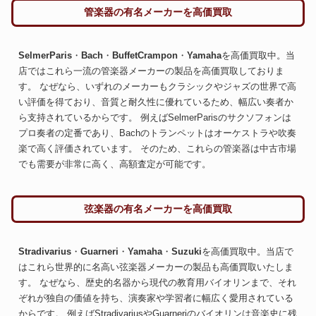
管楽器の有名メーカーを高価買取
SelmerParis
・
Bach
・
BuffetCrampon
・
Yamaha
を高価買取中。当
コントラバス、出張買取。
ウクレレ、弾く人に託す。
店ではこれら一流の管楽器メーカーの製品を高価買取しておりま
す。 なぜなら、いずれのメーカーもクラシックやジャズの世界で高
い評価を得ており、音質と耐久性に優れているため、幅広い奏者か
ら支持されているからです。 例えばSelmerParisのサクソフォンは
ハープ
二胡
プロ奏者の定番であり、Bachのトランペットはオーケストラや吹奏
楽で高く評価されています。 そのため、これらの管楽器は中古市場
でも需要が非常に高く、高額査定が可能です。
弦楽器の有名メーカーを高価買取
天使の楽器、次に繋ぐ。
民族楽器、高く売る。
Stradivarius
・
Guarneri
・
Yamaha
・
Suzuki
を高価買取中。当店で
胡弓
フルート
はこれら世界的に名高い弦楽器メーカーの製品も高価買取いたしま
す。 なぜなら、歴史的名器から現代の教育用バイオリンまで、それ
ぞれが独自の価値を持ち、演奏家や学習者に幅広く愛用されている
からです。 例えばStradivariusやGuarneriのバイオリンは音楽史に残