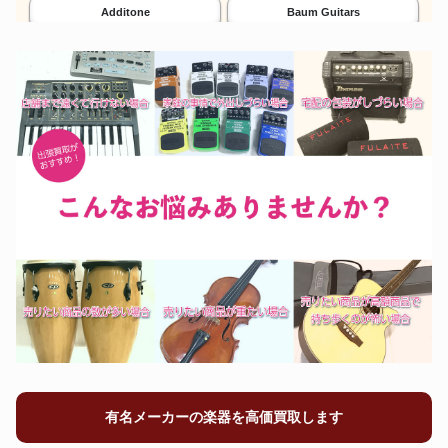
Additone
Baum Guitars
Fender
Gibson
打楽器
鍵盤楽器
Steinway&Sons
Martin
Gretsch
Buffet Crampon
ドラムも太鼓も即現金化。
弾かないピアノ、高く売る。
Rickenbacker
Zildjian
DW Drums
SELMER
電子楽器
和楽器
マーシャル
バッカス
B.C.Rich
D’Angelico
最新機材、すぐ現金化。
和の響き、次に伝える。
Danelectro
Dean Guitars
有名メーカーの楽器を高価買取します