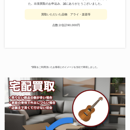
た。出張買取のお申込み、誠にありがとうございました。
電子バイオリン
エアロフォン
買取いただいた品物 アライ・楽器等
点数:2/合計90,000円
電子楽器、高く売る。
一台で管弦シンセの音。
*買取をご利用頂いたお客様とのイメージを当社で再現しました。
龍笛
空を舞う龍の鳴き声。