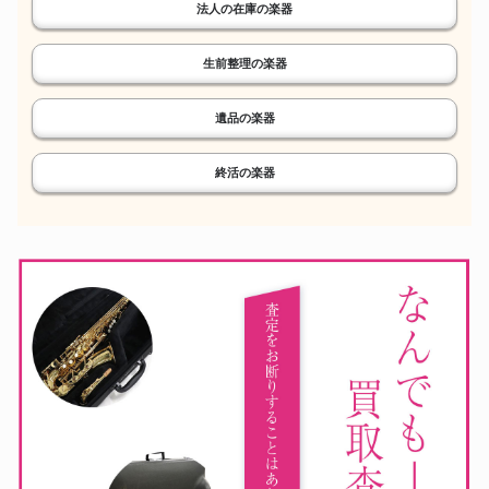
楽器の相場、今が旬。
特殊楽器も高価買取。
法人の在庫の楽器
生前整理の楽器
バリトンサックス
リコーダー
遺品の楽器
終活の楽器
バリサク、専門査定。
楽器まとめて、現金化！
オカリナ
トランペット
癒やしの楽器、高く売る。
吹奏楽の夢、次に託す。