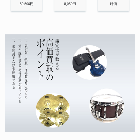
59,500円
8,050円
時価
エレキギター モズライト ベンチ
モズライト
ャーズモデル ケース付 Mosrite
Sugi Guitars エレキギター
Sugi Guitars
陽気なリズムのアメリカの楽器。
ギリシャの伝統的な弦楽器。
SH605C ECM/H-MAHO BMB
Sadowsky サドウスキー/Jim
サドウスキー
Hall Model 2018/ジム ホール
Zemaitis CS24MF BK ゼマイテ
津軽三味線
十七絃
ゼマイティス
ィス カスタムショップ
TOKAI ギブソン J-160E TJE65
Tokai
日本製
Hans Hoyer ハンスホイヤー フ
ハンスホイヤー
ルダブルホルン ベルカットホル
ン Model 801
力強く、打楽器のような三味線。
低音で曲を支える、現代の箏。
フルート ALTUS AZUMINO ア
アルタス
ルタス SILVER BODY シルバー
A1007 楽器 官楽
ムラマツ フルート DS RC G9-
ムラマツ
27
ウリウリ
ファゴット
MIYAZAWA ミヤザワ フルート
ミヤザワ
Type 2RE-14K 彫刻有り Eメカ
ニズム/C足部管
三響 PRIMA ETUDE SANKYO
サンキョウ フルート FLUTE
サンキョウ