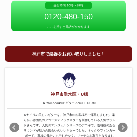
MFG. CO.ETUDE SAYAMA
リズムを刻む、ハワイの打楽器。
調整済み、高価買取。
受付時間 10時〜19時
JAPAN i15
0120-480-150
ここを押すと電話がかかります
シロフォン
チャイム
神戸市で楽器をお買い取りしました！
鍵盤打楽器、最大限に評価。
珍しい楽器、次に託す。
ビブラフォン
チェンバロ
神戸市垂水区・U様
K.Yairi Acoustic ギター ANGEL RF-90
Kヤイリの美しいギターを、神戸市のお客様宅で拝見しました。柔
らかい雰囲気のアコースティックギターを製作している人気ブラン
ドさんです。人気のエンジェルシリーズのアコギで、透明感のある
ビブラフォン、高価買取。
チェンバロ、専門査定。
サウンドが魅力の風合いのいいギターでした。ネックやフィンガー
ボード、裏板の風合いも申し分なく、リッチなお取引となりまし