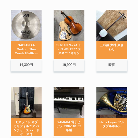
タイコ 脚付 RMV
SELMER セルマー テナーサッ
SELMER
クス Mark VI マーク6 ケース付
き
MARSHALL マーシャル MKII
マーシャル
50w ヘッドアンプ
響きと余韻の、インドの弦楽器。
深く澄んだ、竹の縦笛。
バッカスBacchus ギター ハンド
SABIAN AA
SUZUKI No.74 チ
三味線 太棹 東さ
バッカス
メイドシリーズ 最上位モデル デ
Medium Thin
ェロ 4/4 1977 ス
わり
バイザー
Crash 18/46cm
ズキバイオリン
B.C.Rich B-30 アコースティッ
篠笛
笙
B.C.Rich
クギター #603499 ケース付き
14,300円
19,900円
時価
D’Angelico ディアンジェリコ
D’Angelico
PR EXL-1 SHBLD
Danelectro/ダンエレクトロ バリ
Danelectro
トン/エレキ ツインネックギター
6/6
素朴で温かい、日本の祭り囃子。
天から差し込む、光のハーモニー。
ギルド GUILD D-50 1964年製
GUILD
ハカランダ
Guyatone Marroly グヤトーン
グヤトーン
マロリー ビザールギター
バンジョー
ブズーキ
モズライト オブ
YAMAHA 電子ピ
Hans Hoyer フル
カールヘフナー チェロ サイズ
カリフォルニア ベ
アノ YDP-101 99
ダブルホルン
カール・ヘフナー
4/4 弦楽器 弓 ハードケース付
ンチャーズ ハード
年製
ケース付
Karl HOFNER