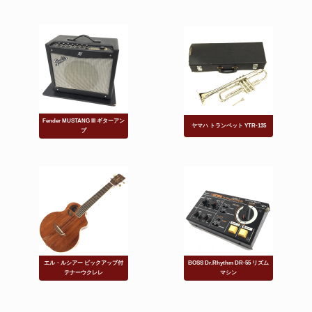
部品も売って、現金化！
舞台の響き、次に託す。
太鼓
シンバル
Fender MUSTANG III ギターアン
ヤマハ トランペット YTR-135
プ
和楽器、専門査定。
打楽器の部品、売る！
ドラム
鉄琴
エル・ルシアー ピックアップ付
BOSS Dr.Rhythm DR-55 リズム
テナーウクレレ
マシン