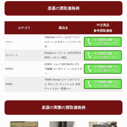
叩く楽しさ、次へ繋ごう。
澄んだ音色、高額査定。
楽器の買取価格例
カホン
グロッケン
中古美品
カテゴリ
製品名
参考買取価格
YAMAHA ヤマハ LA-27 アコー
ヤマハ
スティックギター ハードケース
付
Roland ローランド JUPITER-8
ローランド
MIDI メモリー増設
叩く楽器、即現金化。
オルゴールのような響き、次へ。
KORG コルグ KRONOS 2-73
KORG
73鍵盤 キーボード シンセサイザ
ー
TAMA Artstar タマ スネアドラ
マリンバ
電子ピアノ
TAMA
ム 14インチ ウッドシェル 木目
アートスター 専用ケー
INORAN ESP ILP-Ⅳ マローネ
ESP
5/29製造分 LUNA SEA
楽器の実際の買取価格例
Ibanez J-Custom アイバニーズ
Ibanez
Jカスタム RG8320 BBK エレキ
ギター
木のぬくもりと深い響き。
眠るピアノ、換金へ！
FERNANDES Burny MG-280X
Fernandes
X Japan HIDEモデル